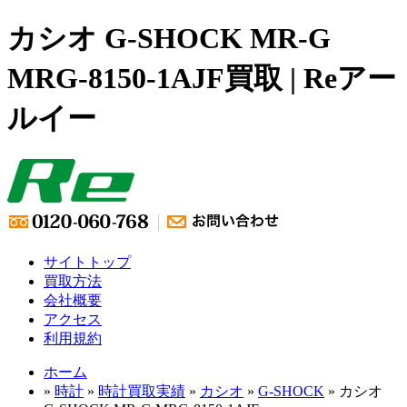
カシオ G-SHOCK MR-G
MRG-8150-1AJF買取 | Reアー
ルイー
サイトトップ
買取方法
会社概要
アクセス
利用規約
ホーム
»
時計
»
時計買取実績
»
カシオ
»
G-SHOCK
» カシオ