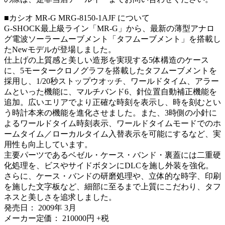
■カシオ MR-G MRG-8150-1AJF について
G-SHOCK最上級ライン「MR-G」から、最新の薄型アナロ
グ電波ソーラームーブメント「タフムーブメント」を搭載し
たNewモデルが登場しました。
仕上げの上質感と美しい造形を実現する5体構造のケース
に、5モータークロノグラフを搭載したタフムーブメントを
採用し、1/20秒ストップウオッチ、ワールドタイム、アラー
ムといった機能に、マルチバンド6、針位置自動補正機能を
追加。広いエリアでより正確な時刻を表示し、時を刻むとい
う時計本来の機能を進化させました。また、3時側の小針に
よるワールドタイム時刻表示、ワールドタイムモードでのホ
ームタイム／ローカルタイム入替表示を可能にするなど、実
用性も向上しています。
主要パーツであるベゼル・ケース・バンド・裏蓋には二重硬
化処理を、ビスやサイドボタンにDLCを施し外装を強化。
さらに、ケース・バンドの研磨処理や、立体的な時字、印刷
を施した文字板など、細部に至るまで上質にこだわり、タフ
ネスと美しさを追求しました。
発売日： 2009年 3月
メーカー定価： 210000円 +税