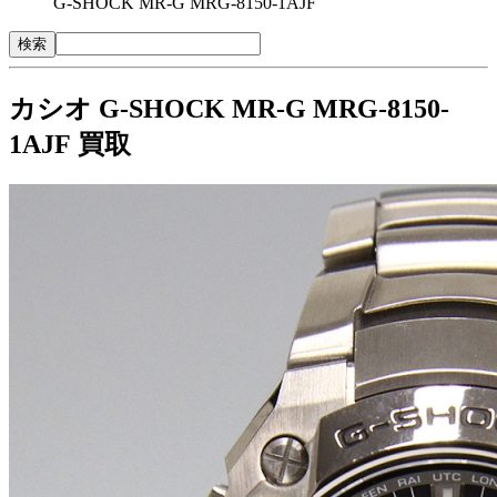
G-SHOCK MR-G MRG-8150-1AJF
カシオ G-SHOCK MR-G MRG-8150-
1AJF 買取