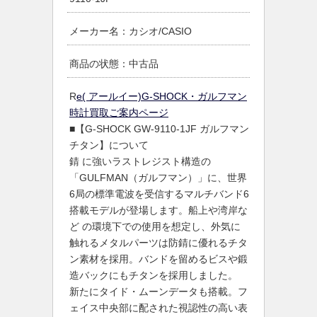
メーカー名：カシオ/CASIO
商品の状態：中古品
R
e( アールイー)G-SHOCK・ガルフマン
時計買取ご案内ページ
■【G-SHOCK GW-9110-1JF ガルフマン
チタン】について
錆 に強いラストレジスト構造の
「GULFMAN（ガルフマン）」に、世界
6局の標準電波を受信するマルチバンド6
搭載モデルが登場します。船上や湾岸な
ど の環境下での使用を想定し、外気に
触れるメタルパーツは防錆に優れるチタ
ン素材を採用。バンドを留めるビスや鍛
造バックにもチタンを採用しました。
新たにタイド・ムーンデータも搭載。フ
ェイス中央部に配された視認性の高い表