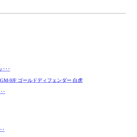
･･･
･･
･･