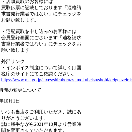
・店頭買取のお客様には
買取伝票に記載しております「適格請
求書発行業者ではない」にチェックを
お願い致します。
・宅配買取を申し込みのお客様には
会員登録画面にございます「適格請求
書発行業者ではない」にチェックをお
願い致します。
外部リンク
・インボイス制度について詳しくは国
税庁のサイトにてご確認ください。
https://www.nta.go.jp/taxes/shiraberu/zeimokubetsu/shohi/keigenzeirit
時間の変更について
1年10月1日
いつも当店をご利用いただき、誠にあ
りがとうございます。
誠に勝手ながら2021年10月より営業時
間を変更させていただきます。