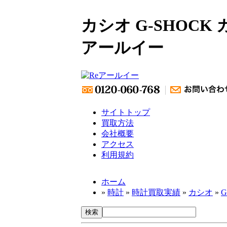
カシオ G-SHOCK 
アールイー
サイトトップ
買取方法
会社概要
アクセス
利用規約
ホーム
»
時計
»
時計買取実績
»
カシオ
»
G