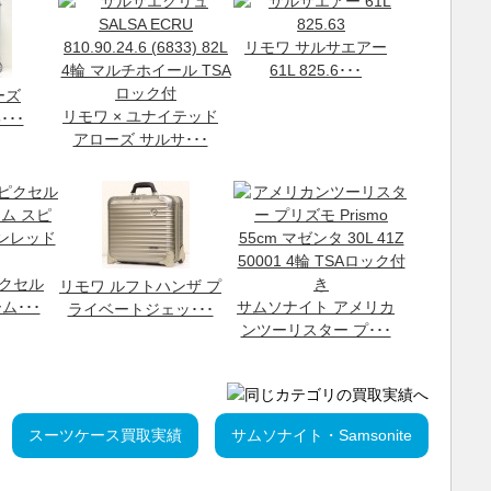
リモワ サルサエアー
61L 825.6･･･
ーズ
リモワ × ユナイテッド
･･･
アローズ サルサ･･･
ピクセル
リモワ ルフトハンザ プ
ム･･･
サムソナイト アメリカ
ライベートジェッ･･･
ンツーリスター プ･･･
スーツケース買取実績
サムソナイト・Samsonite