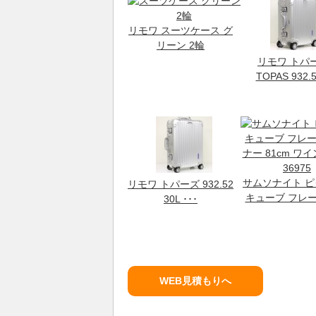
リモワ スーツケース グ
リーン 2輪
リモワ トパ
TOPAS 932.5
サムソナイト 
リモワ トパーズ 932.52
キューブ フレー
30L ･･･
WEB見積もりへ