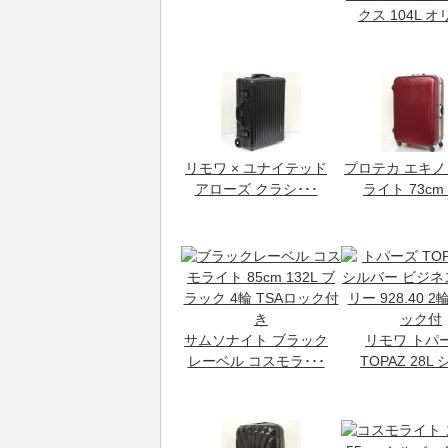
クス 104L オリ
リモワ × ユナイテッド
プロテカ エキ
アローズ クラシ･･･
ライト 73cm 
サムソナイト ブラック
リモワ トパ
レーベル コスモラ･･･
TOPAZ 28L シ