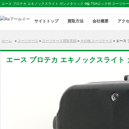
エース プロテカ エキノックスライト ガンメタリック 4輪 TSAロック付 スーツケー
サイトトップ
買取方法
会社概要
アク
ホーム
»
スーツケース
»
スーツケース買取実績
»
その他 スーツケース
» エース
エース プロテカ エキノックスライト ガ