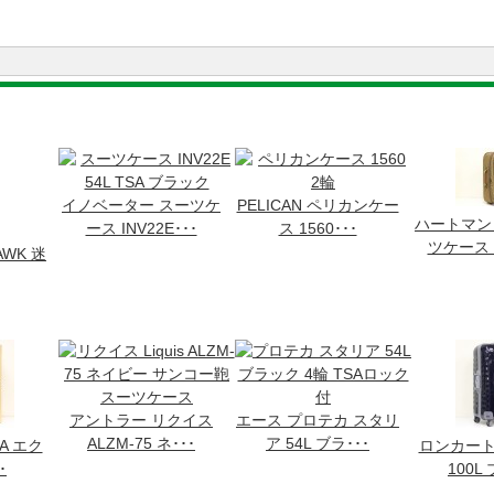
イノベーター スーツケ
PELICAN ペリカンケー
ハートマン
ース INV22E･･･
ス 1560･･･
ツケース 2
AWK 迷
アントラー リクイス
エース プロテカ スタリ
ALZM-75 ネ･･･
ア 54L ブラ･･･
cA エク
ロンカート 
･
100L 