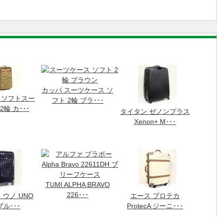
カッパ スーツケース ソ
 ソフトスー
フト 2輪 ブラ･･･
輪 カ･･･
タイタン ゼノンプラス
Xenon+ M･･･
TUMI ALPHA BRAVO
226･･･
ウノ UNO
エース プロテカ
ブル･･･
ProtecA ジーニ･･･