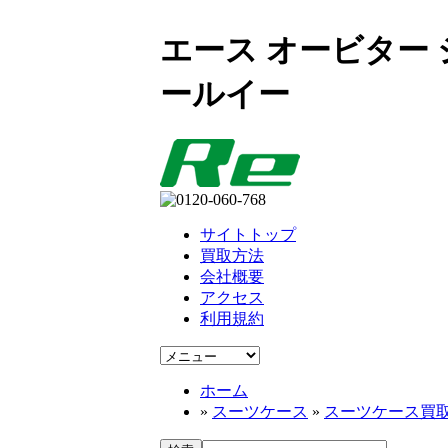
エース オービター ジ
ールイー
サイトトップ
買取方法
会社概要
アクセス
利用規約
ホーム
»
スーツケース
»
スーツケース買