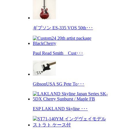
ギブソン ES-335 VOS 50th･･･
Paul Read Smith Cust･･･
GibsonUSA SG Pete To･･･
ESP LAKLAND Skyline ･･･