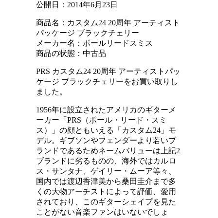
公開日：
2014年6月23日
商品名：カスタム24 20周年 アーティスト
パッケージ ブラックチェリー
メーカー名：ポールリードスミス
商品の状態：中古品
PRS カスタム24 20周年 アーティストパッ
ケージ ブラックチェリーをお買い取りし
ました。
1956年に設立されたアメリカのギターメ
ーカー「PRS（ポール・リード・スミ
ス）」の顔ともいえる「カスタム24」モ
デル。ギブソンやフェンダーより若いブ
ランドであるためネームバリューは上記2
ブランドに劣るものの、海外ではカルロ
ス・サンタナ、ゲイリー・ムーア等々、
国内では渡辺香津美から桑田圭介まで多
くの大物アーチストによって評価、愛用
されており、このギターシェイプを見た
ことがない音楽ファンはいないでしょ