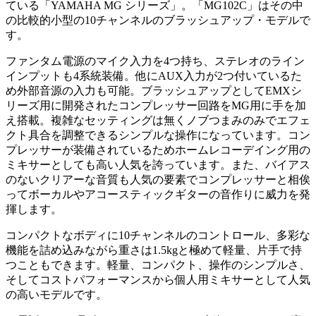
ている「YAMAHA MG シリーズ」。「MG102C」はその中
の比較的小型の10チャンネルのブラッシュアップ・モデルで
す。
ファンタム電源のマイク入力を4つ持ち、ステレオのライン
インプットも4系統装備。他にAUX入力が2つ付いているた
め外部音源の入力も可能。ブラッシュアップとしてEMXシ
リーズ用に開発されたコンプレッサー回路をMG用に手を加
え搭載。複雑なセッティングは無くノブつまみのみでエフェ
クト具合を調整できるシンプルな操作になっています。コン
プレッサーが装備されているためホームレコーデイング用の
ミキサーとしても高い人気を誇っています。また、バイアス
のないクリアーな音質も人気の要素でコンプレッサーと相俟
ってボーカルやアコースティックギターの音作りに威力を発
揮します。
コンパクトなボディに10チャンネルのコントロール、多彩な
機能を詰め込みながら重さは1.5kgと極めて軽量、片手で持
つこともできます。軽量、コンパクト、操作のシンプルさ、
そしてコストパフォーマンスから個人用ミキサーとして人気
の高いモデルです。