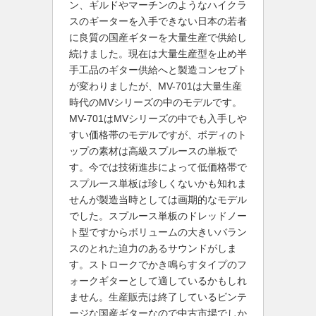
ン、ギルドやマーチンのようなハイクラ
スのギーターを入手できない日本の若者
に良質の国産ギターを大量生産で供給し
続けました。現在は大量生産型を止め半
手工品のギター供給へと製造コンセプト
が変わりましたが、MV-701は大量生産
時代のMVシリーズの中のモデルです。
MV-701はMVシリーズの中でも入手しや
すい価格帯のモデルですが、ボディのト
ップの素材は高級スプルースの単板で
す。今では技術進歩によって低価格帯で
スプルース単板は珍しくないかも知れま
せんが製造当時としては画期的なモデル
でした。スプルース単板のドレッドノー
ト型ですからボリュームの大きいバラン
スのとれた迫力のあるサウンドがしま
す。ストロークでかき鳴らすタイプのフ
ォークギターとして適しているかもしれ
ません。生産販売は終了しているビンテ
ージな国産ギターなので中古市場でしか