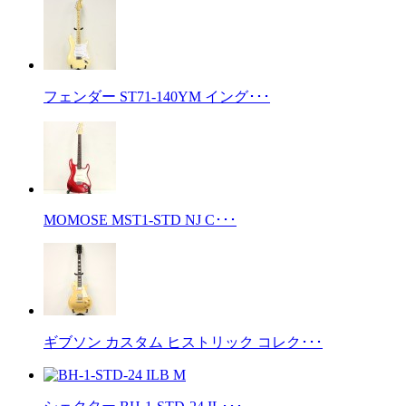
フェンダー ST71-140YM イング･･･
MOMOSE MST1-STD NJ C･･･
ギブソン カスタム ヒストリック コレク･･･