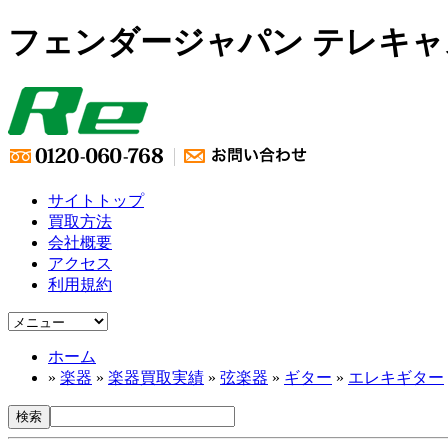
フェンダージャパン テレキャスタ
サイトトップ
買取方法
会社概要
アクセス
利用規約
ホーム
»
楽器
»
楽器買取実績
»
弦楽器
»
ギター
»
エレキギター